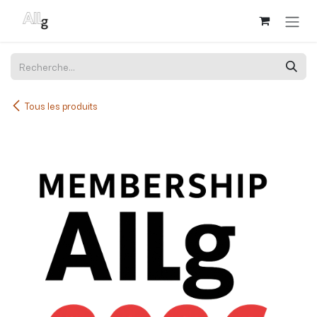
Se rendre au contenu
Tous les produits